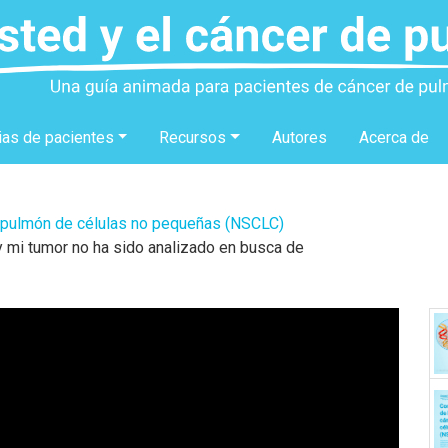
ias de pacientes
Recursos
Autores
Acerca de
 pulmón de células no pequeñas (NSCLC)
 mi tumor no ha sido analizado en busca de