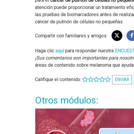
para el
cáncer de pulmón de células no peque
atención puede proporcionar un tratamiento ef
las pruebas de biomarcadores antes de realizar
cáncer de pulmón de células no pequeñas.
Compartir con familiares y amigos:
Haga clic
aquí
para responder nuestra
ENCUES
¡Sus comentarios son importantes para nosotr
áreas de contenido sobre melanoma que ayudará
Califique el contenido:
ENVIAR
Otros módulos: