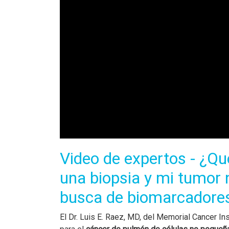
Video de expertos - ¿Q
una biopsia y mi tumor 
busca de biomarcadore
El Dr. Luis E. Raez, MD, del Memorial Cancer Ins