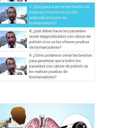
7.
¿Qué pasa si ya me han hecho una
biopsia y mi tumor no ha sido
analizado en busca de
biomarcadores?
8.
¿Qué deben hacer los pacientes
recién diagnosticados con cáncer de
pulmón si no se les ofrecen pruebas
de biomarcadores?
9.
¿Cómo podemos cerrar las brechas
para garantizar que a todos los
pacientes con cáncer de pulmón se
les realicen pruebas de
biomarcadores?