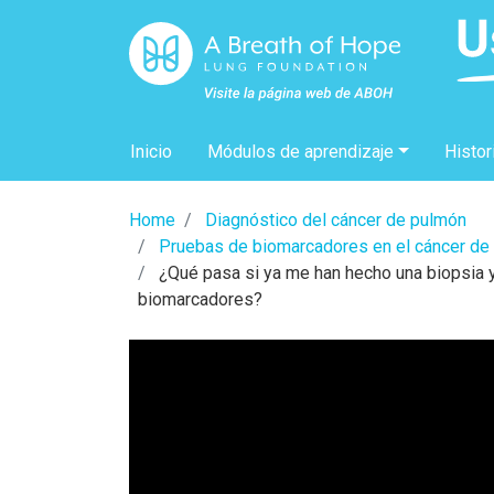
Inicio
Módulos de aprendizaje
Histor
Home
Diagnóstico del cáncer de pulmón
Pruebas de biomarcadores en el cáncer de
¿Qué pasa si ya me han hecho una biopsia y
biomarcadores?