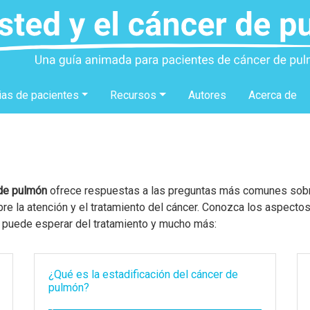
ias de pacientes
Recursos
Autores
Acerca de
 de pulmón
ofrece respuestas a las preguntas más comunes sobre 
 la atención y el tratamiento del cáncer. Conozca los aspectos
ue puede esperar del tratamiento y mucho más:
¿Qué es la estadificación del cáncer de
pulmón?