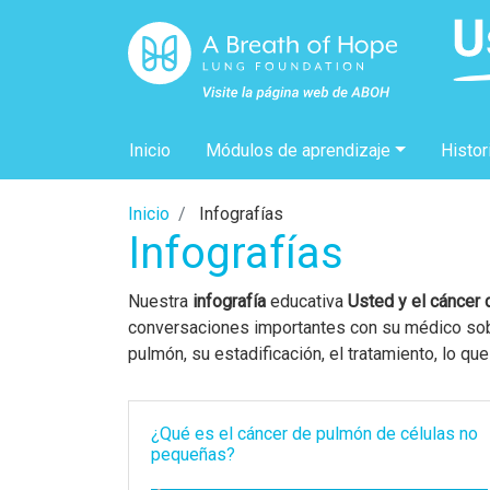
Inicio
Módulos de aprendizaje
Histor
Inicio
Infografías
Infografías
Nuestra
infografía
educativa
Usted y el cáncer
conversaciones importantes con su médico sobre
pulmón, su estadificación, el tratamiento, lo q
¿Qué es el cáncer de pulmón de células no
pequeñas?