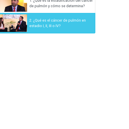
1.
¿Qué es la estadificación del cáncer
de pulmón y cómo se determina?
2.
¿Qué es el cáncer de pulmón en
estadio I, II, III o IV?