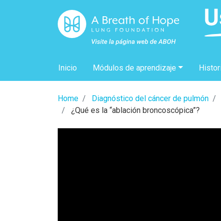
Inicio
Módulos de aprendizaje
Histor
Home
Diagnóstico del cáncer de pulmón
¿Qué es la “ablación broncoscópica”?