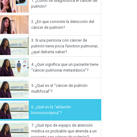
1.
¿Cómo se diagnostica el cáncer de
pulmón?
2.
¿En que consiste la detección del
cáncer de pulmón?
3.
Si una persona con cáncer de
pulmón tiene poca function pulmonar,
¿qué debería saber?
4.
¿Qué significa que un paciente tiene
“cáncer pulmonar metastásico”?
5.
¿Qué es el “cáncer de pulmón
multifocal”?
6.
¿Qué es la “ablación
broncoscópica”?
7.
¿Qué tipo de equipo de atención
médica es probable que atienda a un
paciente con cáncer de pulmón?